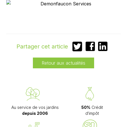
Partager
Partager
Partager
Partager cet article
sur
sur
sur
Twitter
Facebook
LinkedIn
Retour aux actualités
Au service de vos jardins
50%
Crédit
depuis 2006
d’impôt