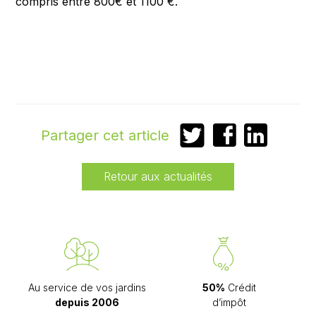
compris entre 800€ et 1100 €.
Partager
Partager
Partager
Partager cet article
sur
sur
sur
Twitter
Facebook
LinkedIn
Retour aux actualités
Au service de vos jardins
50%
Crédit
depuis 2006
d’impôt