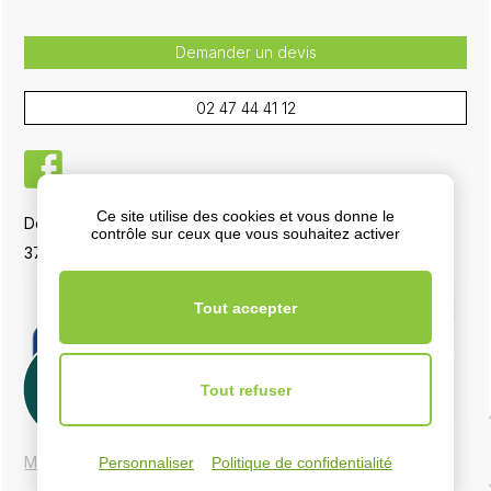
Demander un devis
02 47 44 41 12
facebook
Ce site utilise des cookies et vous donne le
Demonfaucon Services, 5 La Boisselière RD 751
contrôle sur ceux que vous souhaitez activer
37700 La Ville-aux-Dames
Tout accepter
Tout refuser
Mentions légales
Plan du site
Personnaliser
Politique de confidentialité