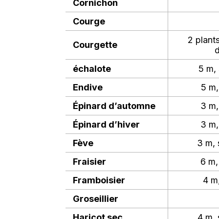
Cornichon
Courge
2 plant
Courgette
d
échalote
5 m,
Endive
5 m,
Épinard d’automne
3 m,
Épinard d’hiver
3 m,
Fève
3 m, 
Fraisier
6 m,
Framboisier
4 m,
Groseillier
Haricot sec
4 m, 