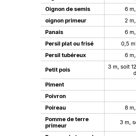
Oignon de semis
6 m,
oignon primeur
2 m,
Panais
6 m,
Persil plat ou frisé
0,5 m²
Persil tubéreux
6 m,
3 m, soit 1
Petit pois
d
Piment
Poivron
Poireau
8 m,
Pomme de terre
3 m, s
primeur