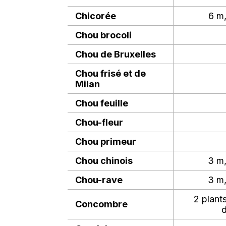
Chicorée
6 m,
Chou brocoli
Chou de Bruxelles
Chou frisé et de
Milan
Chou feuille
Chou-fleur
Chou primeur
Chou chinois
3 m,
Chou-rave
3 m,
2 plant
Concombre
d