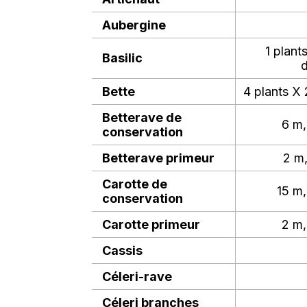
Aubergine
1 plant
Basilic
d
Bette
4 plants X 
Betterave de
6 m,
conservation
Betterave primeur
2 m,
Carotte de
15 m,
conservation
Carotte primeur
2 m,
Cassis
Céleri-rave
Céleri branches