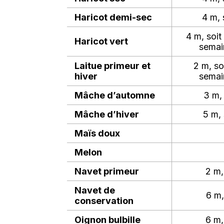
Haricot demi-sec
4 m, 
4 m, soi
Haricot vert
semain
Laitue primeur et
2 m, so
hiver
semain
Mâche d’automne
3 m, 
Mâche d’hiver
5 m, 
Maïs doux
Melon
Navet primeur
2 m,
Navet de
6 m,
conservation
Oignon bulbille
6 m,