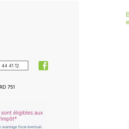
B
facebook
 44 41 12
 RD 751