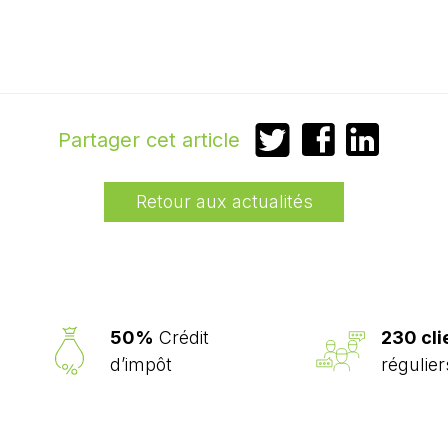
Partager
Partager
Partager
Partager cet article
sur
sur
sur
Twitter
Facebook
LinkedIn
Retour aux actualités
50%
Crédit
230 cli
d’impôt
régulier