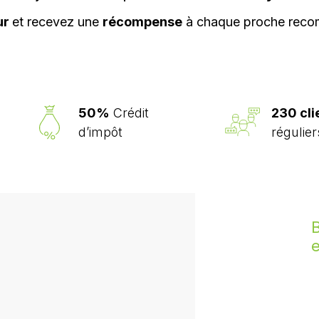
ur
et recevez une
récompense
à chaque proche rec
50%
Crédit
230 cli
d’impôt
régulier
B