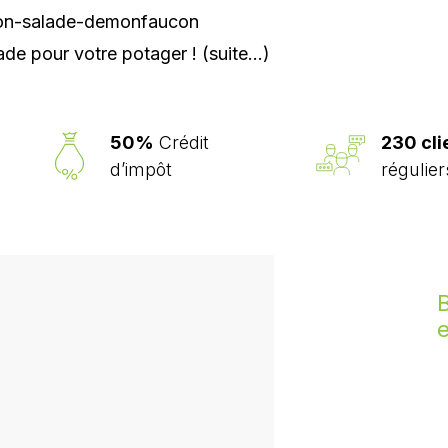
lade pour votre potager !
(suite…)
50%
Crédit
230 cli
d’impôt
régulier
B