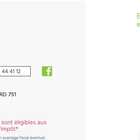
B
facebook
 44 41 12
 RD 751